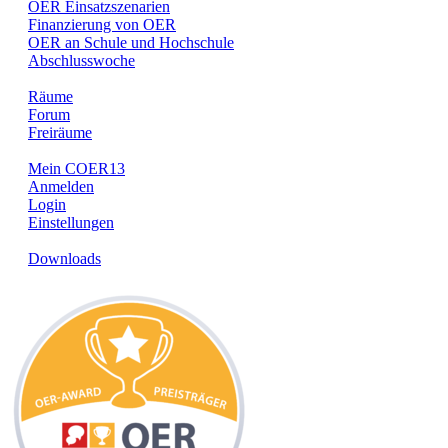
OER Einsatzszenarien
Finanzierung von OER
OER an Schule und Hochschule
Abschlusswoche
Räume
Forum
Freiräume
Mein COER13
Anmelden
Login
Einstellungen
Downloads