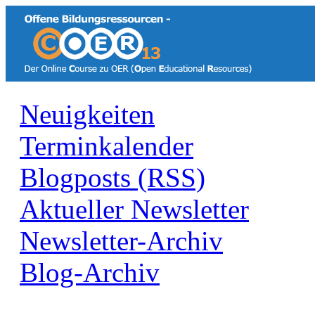
Neuigkeiten
Terminkalender
Blogposts (RSS)
Aktueller Newsletter
Newsletter-Archiv
Blog-Archiv