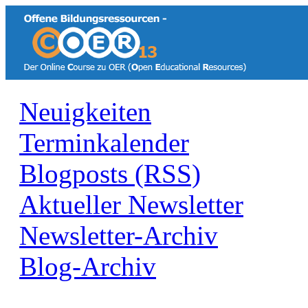
Neuigkeiten
Terminkalender
Blogposts (RSS)
Aktueller Newsletter
Newsletter-Archiv
Blog-Archiv