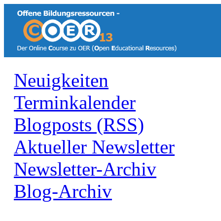
Neuigkeiten
Terminkalender
Blogposts (RSS)
Aktueller Newsletter
Newsletter-Archiv
Blog-Archiv