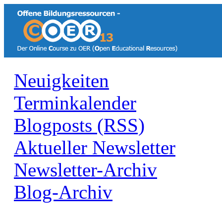
Neuigkeiten
Terminkalender
Blogposts (RSS)
Aktueller Newsletter
Newsletter-Archiv
Blog-Archiv