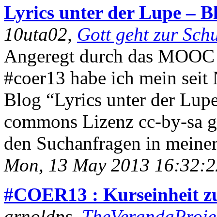
Lyrics unter der Lupe – B
10uta02,
Gott geht zur Sch
Angeregt durch das MOOC 
#coer13 habe ich mein sei
Blog “Lyrics unter der Lupe”
commons Lizenz cc-by-sa ges
den Suchanfragen in meiner
Mon, 13 May 2013 16:32:
#COER13 : Kurseinheit zu
arnoldps,
TheVerandaProje