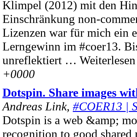
Klimpel (2012) mit den Hin
Einschränkung non-commer
Lizenzen war für mich ein 
Lerngewinn im #coer13. Bis
unreflektiert … Weiterles
+0000
Dotspin. Share images wit
Andreas Link,
#COER13 | S
Dotspin is a web &amp; mobi
recognition to good shared