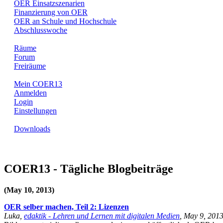
OER Einsatzszenarien
Finanzierung von OER
OER an Schule und Hochschule
Abschlusswoche
Räume
Forum
Freiräume
Mein COER13
Anmelden
Login
Einstellungen
Downloads
COER13 - Tägliche Blogbeiträge
(May 10, 2013)
OER selber machen, Teil 2: Lizenzen
Luka,
edaktik - Lehren und Lernen mit digitalen Medien
, May 9, 201