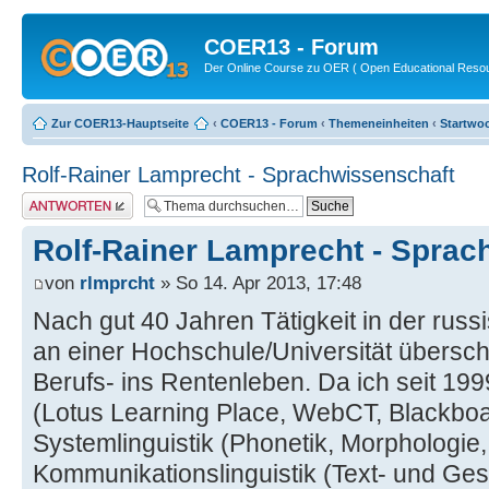
COER13 - Forum
Der Online Course zu OER ( Open Educational Reso
Zur COER13-Hauptseite
‹
COER13 - Forum
‹
Themeneinheiten
‹
Startwo
Rolf-Rainer Lamprecht - Sprachwissenschaft
Antwort erstellen
Rolf-Rainer Lamprecht - Sprac
von
rlmprcht
» So 14. Apr 2013, 17:48
Nach gut 40 Jahren Tätigkeit in der rus
an einer Hochschule/Universität übersch
Berufs- ins Rentenleben. Da ich seit 19
(Lotus Learning Place, WebCT, Blackboa
Systemlinguistik (Phonetik, Morphologie,
Kommunikationslinguistik (Text- und Gespr