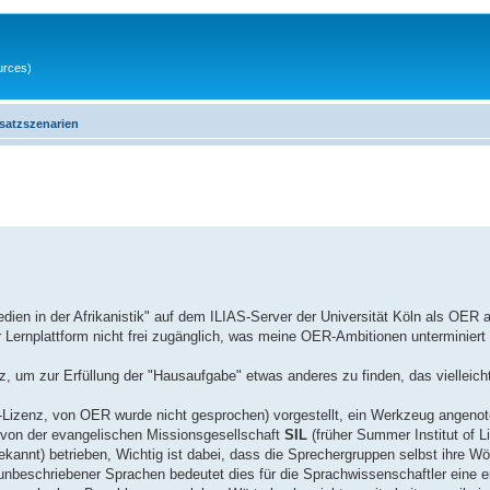
urces)
satzszenarien
dien in der Afrikanistik" auf dem ILIAS-Server der Universität Köln als OER 
er Lernplattform nicht frei zugänglich, was meine OER-Ambitionen unterminier
z, um zur Erfüllung der "Hausaufgabe" etwas anderes zu finden, das vielleicht
-Lizenz, von OER wurde nicht gesprochen) vorgestellt, ein Werkzeug angenot
 von der evangelischen Missionsgesellschaft
SIL
(früher Summer Institut of L
 bekannt) betrieben, Wichtig ist dabei, dass die Sprechergruppen selbst ihre W
unbeschriebener Sprachen bedeutet dies für die Sprachwissenschaftler eine er