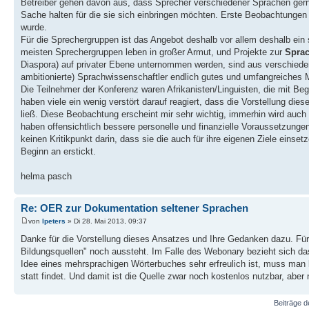
Betreiber gehen davon aus, dass Sprecher verschiedener Sprachen gerne
Sache halten für die sie sich einbringen möchten. Erste Beobachtungen 
wurde.
Für die Sprechergruppen ist das Angebot deshalb vor allem deshalb ein so
meisten Sprechergruppen leben in großer Armut, und Projekte zur
Sprac
Diaspora) auf privater Ebene unternommen werden, sind aus verschieden
ambitionierte) Sprachwissenschaftler endlich gutes und umfangreiches M
Die Teilnehmer der Konferenz waren Afrikanisten/Linguisten, die mit B
haben viele ein wenig verstört darauf reagiert, dass die Vorstellung di
ließ. Diese Beobachtung erscheint mir sehr wichtig, immerhin wird auch 
haben offensichtlich bessere personelle und finanzielle Voraussetzunge
keinen Kritikpunkt darin, dass sie die auch für ihre eigenen Ziele eins
Beginn an erstickt.
helma pasch
Re: OER zur Dokumentation seltener Sprachen
von
lpeters
» Di 28. Mai 2013, 09:37
Danke für die Vorstellung dieses Ansatzes und Ihre Gedanken dazu. Für m
Bildungsquellen" noch aussteht. Im Falle des Webonary bezieht sich da
Idee eines mehrsprachigen Wörterbuches sehr erfreulich ist, muss man l
statt findet. Und damit ist die Quelle zwar noch kostenlos nutzbar, aber ni
Beiträge d