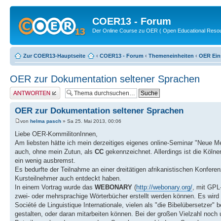
COER13 - Forum
Der Online Course zu OER ( Open Educational Reso
Zur COER13-Hauptseite
‹
COER13 - Forum
‹
Themeneinheiten
‹
OER Ein
OER zur Dokumentation seltener Sprachen
Antwort erstellen
OER zur Dokumentation seltener Sprachen
von
helma pasch
» Sa 25. Mai 2013, 00:06
Liebe OER-KommilitonInnen,
Am liebsten hätte ich mein derzeitiges eigenes online-Seminar "Neue Me
auch, ohne mein Zutun, als
CC
gekennzeichnet. Allerdings ist die Köln
ein wenig ausbremst.
Es bedurfte der Teilnahme an einer dreitätigen afrikanistischen Konferen
Kursteilnehmer auch entdeckt haben.
In einem Vortrag wurde das
WEBONARY
(
http://webonary.org/
, mit GPL
zwei- oder mehrsprachige Wörterbücher erstellt werden können. Es wird
Société de Linguistique Internationale, vielen als "die Bibelübersetzer"
gestalten, oder daran mitarbeiten können. Bei der großen Vielzahl noch 