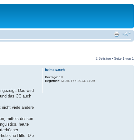
2 Beiträge • Seite
1
von
1
helma pasch
Beiträge:
10
Registriert:
Mi 20. Feb 2013, 11:29
angezeigt. Das wird
t und das CC auch
 nicht viele andere
en, mittels dessen
inguistics, heute
örterbücher
hebliche Hilfe. Die