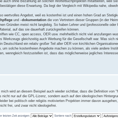
 auch ohne Bezahlung an solchen Wörterbuchprojekten mitarbeiten, weil sie 
bestätigen diese Erwartung. Da liegt der Vergleich mit Wikipedia nahe, obwoh
 wertvolles Angebot, weil es kostenfrei ist und einen hohen Grad an Stetigkei
hpflege
und –
dokumentation
die von Vertretern dieser Gruppen (in der Heim
en Gründen meist nicht langlebig. So haben Lehrer und (professionelle oder 
aterial, auf das sie dauerhaft zurückgreifen können.
egriffen wie CC, open access, OER usw. mehrheitlich nicht viel anzufangen w
eses Werkzeugs gleichzeitig auch Werbung für die Gesellschaft war. Was sich 
in Deutschland ein relativ großer Teil aller OER von kirchlichen Organisation
n, um solche kostenfreien Angebote machen zu können, als viele andere Insti
etzen, wenngleich festzustellen ist, dass das möglicherweise jegliches Intere
ich wird an diesem Beispiel auch wieder sichtbar, dass die Definition von "fr
s nicht nur auf die GPL-Lizenz, sondern auch auf den ideologischen Hintergr
eider bei politisch oder religiös motivierten Projekten immer davon ausgehen
cht frei, und zwar nicht ideologiefrei.
er letzten Zeit anzeigen:
Sortiere nach