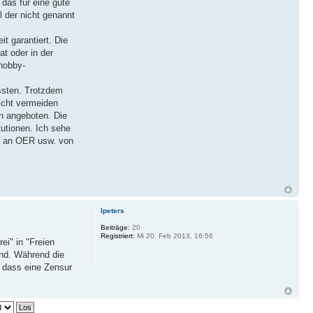
das für eine gute
l der nicht genannt
t garantiert. Die
at oder in der
hobby-
ussten. Trotzdem
nicht vermeiden
en angeboten. Die
tutionen. Ich sehe
sse an OER usw. von
lpeters
Beiträge:
20
Registriert:
Mi 20. Feb 2013, 16:56
ei" in "Freien
und. Während die
, dass eine Zensur