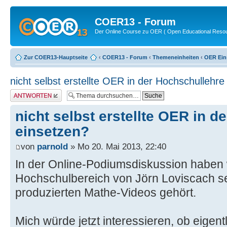
COER13 - Forum
Der Online Course zu OER ( Open Educational Reso
Zur COER13-Hauptseite
‹
COER13 - Forum
‹
Themeneinheiten
‹
OER Ein
nicht selbst erstellte OER in der Hochschullehre
Antwort erstellen
nicht selbst erstellte OER in 
einsetzen?
von
parnold
» Mo 20. Mai 2013, 22:40
In der Online-Podiumsdiskussion haben w
Hochschulbereich von Jörn Loviscach se
produzierten Mathe-Videos gehört.
Mich würde jetzt interessieren, ob eigen