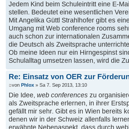
Jedem Kind beim Schuleintritt eine E-Ma
stellen. Bedeutet eine wesentlichen Ver
Mit Angelika Güttl Strahlhofer gibt es ei
Umgang mit Web conference rooms sehr 
auch schon zur internationalen Zusamme
die Deutsch als Zweitsprache unterrichte
Ob meine Ideen nur ein Hirngespinst sind
Schulalltag umsetzen lassen, wird die Z
Re: Einsatz von OER zur Förderun
von
Phlox
» Sa 7. Sep 2013, 13:10
Die Idee,
web conferences
zu organisier
als Zweitsprache erlernen, in ihrer Ersts
gefällt mir sehr. Gibt es in Wien bereit
denen wir in der Schweiz allenfalls lern
erwähnte Nebenaspekt, dass durch web