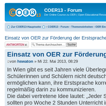
COER13 - Forum
Der Online Course zu OER ( Open Educational Reso
Zur COER13-Hauptseite
‹
COER13 - Forum
‹
Themeneinheiten
‹
OER Ein
Einsatz von OER zur Förderung der Erstsprach
Antwort erstellen
Einsatz von OER zur Förderung
von
hswaton
» Mi 22. Mai 2013, 08:29
In Wien gibt es seit Jahren viele Überl
Schülerinnen und Schülern nicht deutsc
ermöglichen kann, ihre Erstsprache korr
regelmäßig darin zu kommunizieren.
Die dabei vertretene Idee lautet: „Jeder
sollten pro Woche 2 Stunden Unterricht i