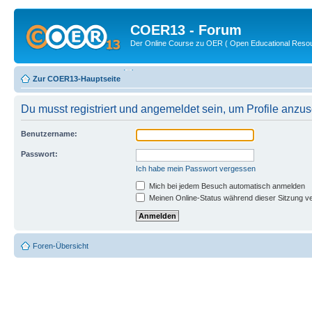
COER13 - Forum
Der Online Course zu OER ( Open Educational Reso
Zur COER13-Hauptseite
Du musst registriert und angemeldet sein, um Profile anzu
Benutzername:
Passwort:
Ich habe mein Passwort vergessen
Mich bei jedem Besuch automatisch anmelden
Meinen Online-Status während dieser Sitzung v
Foren-Übersicht